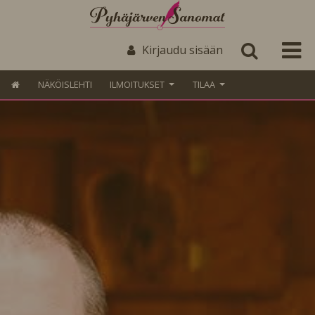
Kirjaudu sisään
NÄKÖISLEHTI
ILMOITUKSET
TILAA