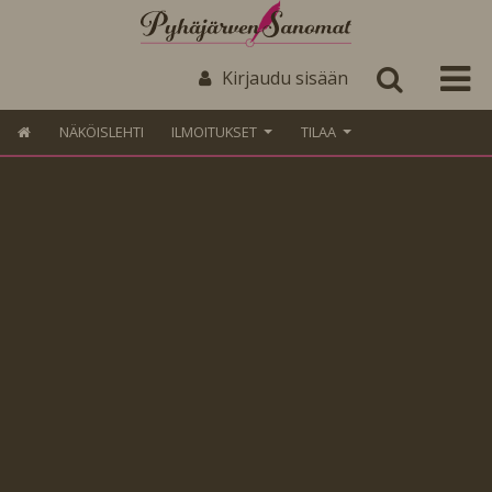
Kirjaudu sisään
NÄKÖISLEHTI
ILMOITUKSET
TILAA