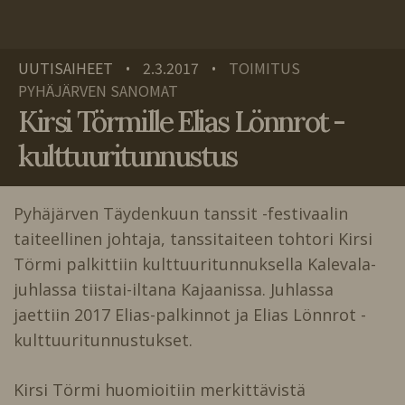
UUTISAIHEET
2.3.2017
TOIMITUS
•
•
PYHÄJÄRVEN SANOMAT
Kirsi Törmille Elias Lönnrot -
kulttuuritunnustus
Pyhäjärven Täydenkuun tanssit -festivaalin
taiteellinen johtaja, tanssitaiteen tohtori Kirsi
Törmi palkittiin kulttuuritunnuksella Kalevala-
juhlassa tiistai-iltana Kajaanissa. Juhlassa
jaettiin 2017 Elias-palkinnot ja Elias Lönnrot -
kulttuuritunnustukset.
Kirsi Törmi huomioitiin merkittävistä