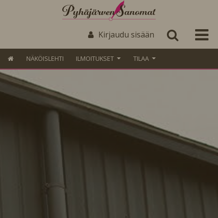
Kirjaudu sisään
NÄKÖISLEHTI
ILMOITUKSET
TILAA