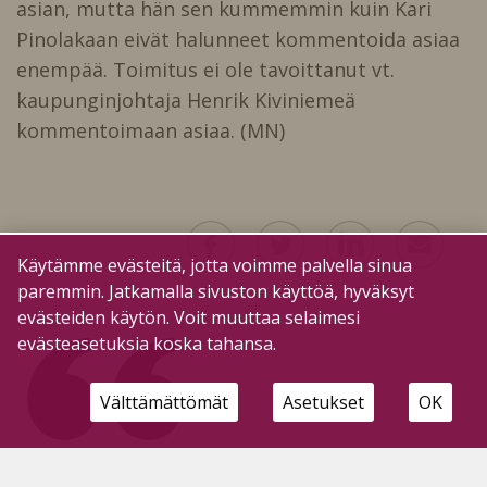
asian, mutta hän sen kummemmin kuin Kari
Pinolakaan eivät halunneet kommentoida asiaa
enempää. Toimitus ei ole tavoittanut vt.
kaupunginjohtaja Henrik Kiviniemeä
kommentoimaan asiaa. (MN)
Käytämme evästeitä, jotta voimme palvella sinua
paremmin. Jatkamalla sivuston käyttöä, hyväksyt
evästeiden käytön. Voit muuttaa selaimesi
evästeasetuksia koska tahansa.
Välttämättömät
Asetukset
OK