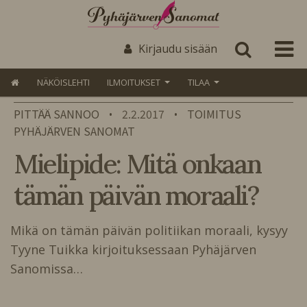
Kirjaudu sisään
NÄKÖISLEHTI
ILMOITUKSET
TILAA
PITTÄÄ SANNOO
2.2.2017
TOIMITUS
•
•
PYHÄJÄRVEN SANOMAT
Mielipide: Mitä onkaan
tämän päivän moraali?
Mikä on tämän päivän politiikan moraali, kysyy
Tyyne Tuikka kirjoituksessaan Pyhäjärven
Sanomissa…