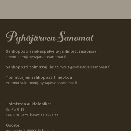
Sähköposti asiakaspalvelu- ja ilmoitusasioissa:
ilmoitukset@pyhajarvensanomat.fi
Sähköposti toimittajille:
toimitus@pyhajarvensanomat.fi
Toimittajien sähköpostit muotoa
etunimi.sukunimi@pyhajarvensanomat.fi
Toimiston aukioloaika:
Ke-Pe 9-13
Ma-Ti suljettu käyntiasiakkailta
Osoite:
Asematie 2, 86800 Pyhäsalmi