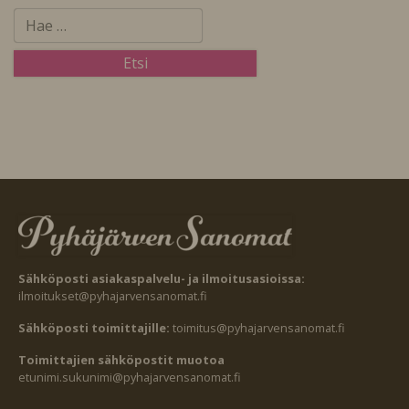
Sähköposti asiakaspalvelu- ja ilmoitusasioissa:
ilmoitukset@pyhajarvensanomat.fi
Sähköposti toimittajille:
toimitus@pyhajarvensanomat.fi
Toimittajien sähköpostit muotoa
etunimi.sukunimi@pyhajarvensanomat.fi