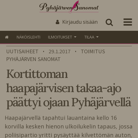
Kirjaudu sisään
NÄKÖISLEHTI
ILMOITUKSET
TILAA
UUTISAIHEET
29.1.2017
TOIMITUS
•
•
PYHÄJÄRVEN SANOMAT
Kortittoman
haapajärvisen takaa-ajo
päättyi ojaan Pyhäjärvellä
Haapajärvellä tapahtui lauantaina kello 16
korvilla kesken hienon ulkoilukelin tapaus, jossa
poliisipartio yritti pysäyttää kilvettömän auton,