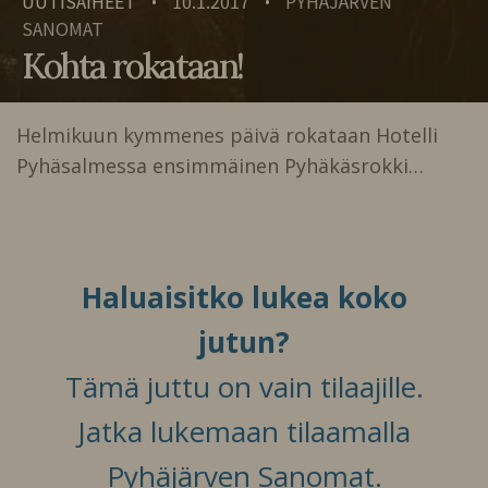
UUTISAIHEET
10.1.2017
PYHÄJÄRVEN
•
•
SANOMAT
Kohta rokataan!
Helmikuun kymmenes päivä rokataan Hotelli
Pyhäsalmessa ensimmäinen Pyhäkäsrokki…
Haluaisitko lukea koko
jutun?
Tämä juttu on vain tilaajille.
Jatka lukemaan tilaamalla
Pyhäjärven Sanomat.