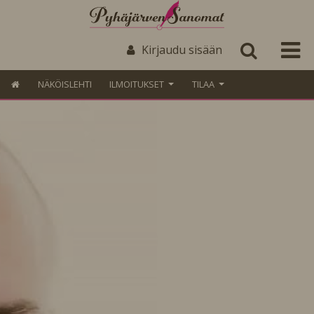
Kirjaudu sisään
NÄKÖISLEHTI
ILMOITUKSET
TILAA