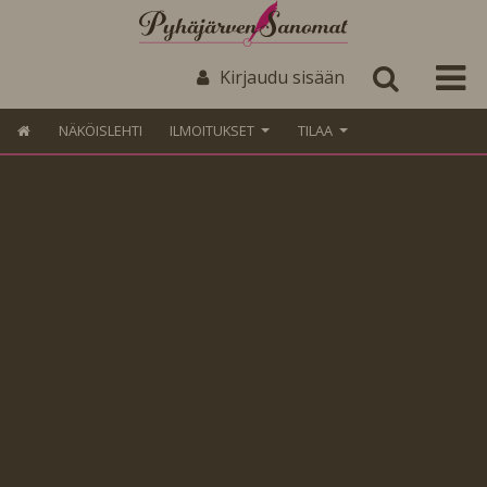
Kirjaudu sisään
NÄKÖISLEHTI
ILMOITUKSET
TILAA