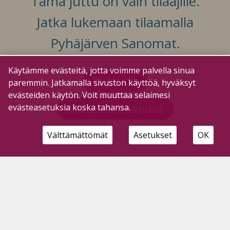
Tämä juttu on vain tilaajille.
Jatka lukemaan tilaamalla
Pyhäjärven Sanomat.
Käytämme evästeitä, jotta voimme palvella sinua
Kirjaudu
paremmin. Jatkamalla sivuston käyttöä, hyväksyt
evästeiden käytön. Voit muuttaa selaimesi
Tilausvaihtoehdot
evästeasetuksia koska tahansa.
Välttämättömät
Asetukset
OK