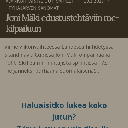
AJANKOHTAISTA, UUTISAIHEET
10.1.2017
•
•
PYHÄJÄRVEN SANOMAT
Joni Mäki edustustehtäviin mc-
kilpailuun
Viime viikonvaihteessa Lahdessa hiihdetyssä
Skandinavia Cupissa Joni Mäki oli parhaana
Pohti SkiTeamin hiihtäjistä sprintissä 17:s
(neljänneksi parhaana suomalaisena)…
Haluaisitko lukea koko
jutun?