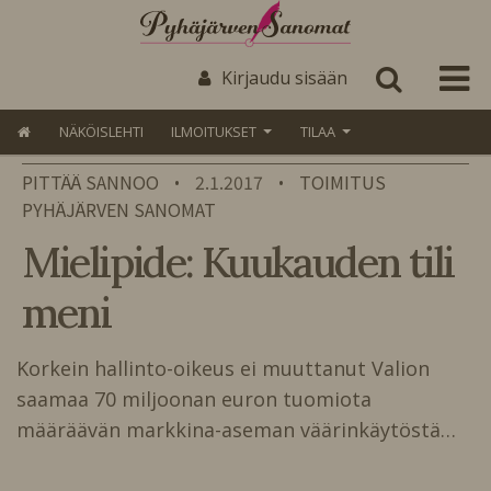
Kirjaudu sisään
NÄKÖISLEHTI
ILMOITUKSET
TILAA
PITTÄÄ SANNOO
2.1.2017
TOIMITUS
•
•
PYHÄJÄRVEN SANOMAT
Mielipide: Kuukauden tili
meni
Korkein hallinto-oikeus ei muuttanut Valion
saamaa 70 miljoonan euron tuomiota
määräävän markkina-aseman väärinkäytöstä…