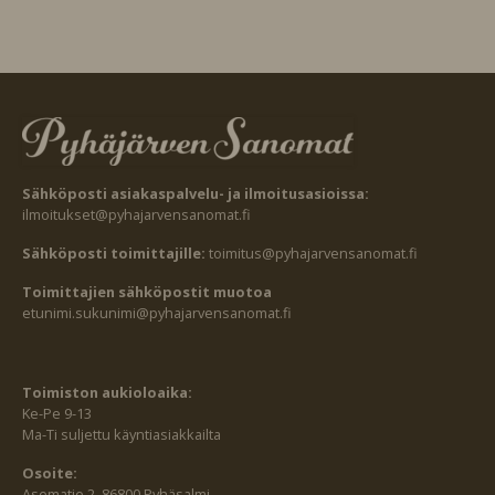
Sähköposti asiakaspalvelu- ja ilmoitusasioissa:
ilmoitukset@pyhajarvensanomat.fi
Sähköposti toimittajille:
toimitus@pyhajarvensanomat.fi
Toimittajien sähköpostit muotoa
etunimi.sukunimi@pyhajarvensanomat.fi
Toimiston aukioloaika:
Ke-Pe 9-13
Ma-Ti suljettu käyntiasiakkailta
Osoite:
Asematie 2, 86800 Pyhäsalmi