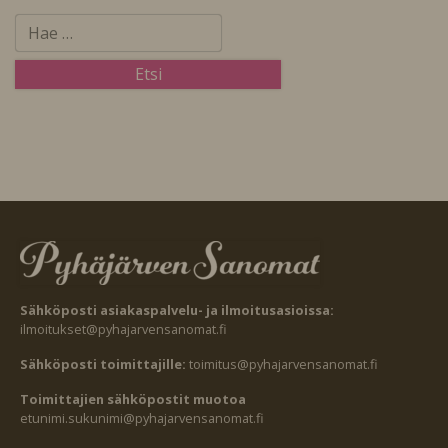
Sähköposti asiakaspalvelu- ja ilmoitusasioissa:
ilmoitukset@pyhajarvensanomat.fi
Sähköposti toimittajille:
toimitus@pyhajarvensanomat.fi
Toimittajien sähköpostit muotoa
etunimi.sukunimi@pyhajarvensanomat.fi