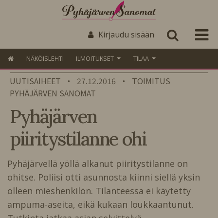
Kirjaudu sisään
NÄKÖISLEHTI
ILMOITUKSET
TILAA
UUTISAIHEET
27.12.2016
TOIMITUS
•
•
PYHÄJÄRVEN SANOMAT
Pyhäjärven
piiritystilanne ohi
Pyhäjärvellä yöllä alkanut piiritystilanne on
ohitse. Poliisi otti asunnosta kiinni siellä yksin
olleen mieshenkilön. Tilanteessa ei käytetty
ampuma-aseita, eikä kukaan loukkaantunut.
Tutkinta jatkaa asian selvittelyä.