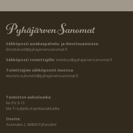
Sähköposti asiakaspalvelu- ja ilmoitusasioissa:
ilmoitukset@pyhajarvensanomat.fi
Sähköposti toimittajille:
toimitus@pyhajarvensanomat.fi
Toimittajien sähköpostit muotoa
etunimi.sukunimi@pyhajarvensanomat.fi
Toimiston aukioloaika:
Ke-Pe 9-13
Ma-Ti suljettu käyntiasiakkailta
Osoite:
Asematie 2, 86800 Pyhäsalmi