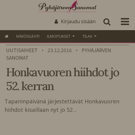
Kirjaudu sisään
NÄKÖISLEHTI
ILMOITUKSET
TILAA
UUTISAIHEET
23.12.2016
PYHÄJÄRVEN
•
•
SANOMAT
Honkavuoren hiihdot jo
52. kerran
Tapaninpäivänä järjestettävät Honkavuoren
hiihdot kisaillaan nyt jo 52…