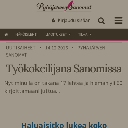
Kirjaudu sisään
NÄKÖISLEHTI
ILMOITUKSET
TILAA
UUTISAIHEET
14.12.2016
PYHÄJÄRVEN
•
•
SANOMAT
Työkokeilijana Sanomissa
Nyt minulla on takana 17 lehteä ja hieman yli 60
kirjoittamaani juttua…
Haluaisitko lukea koko