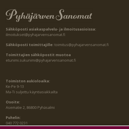
Sähköposti asiakaspalvelu- ja ilmoitusasioissa:
ilmoitukset@pyhajarvensanomat.fi
Sähköposti toimittajille:
toimitus@pyhajarvensanomat.fi
Toimittajien sähköpostit muotoa
etunimi.sukunimi@pyhajarvensanomat.fi
Toimiston aukioloaika:
Ke-Pe 9-13
Ma-Ti suljettu käyntiasiakkailta
Osoite:
Asematie 2, 86800 Pyhäsalmi
Puhelin:
040 772 0231