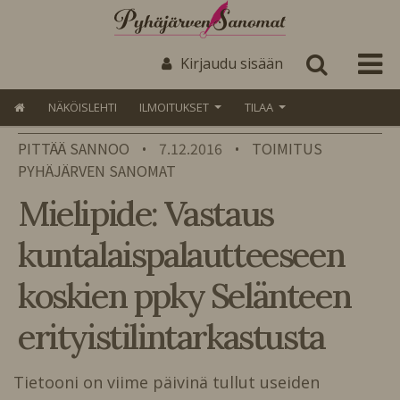
Kirjaudu sisään
NÄKÖISLEHTI
ILMOITUKSET
TILAA
PITTÄÄ SANNOO
7.12.2016
TOIMITUS
•
•
PYHÄJÄRVEN SANOMAT
Mielipide: Vastaus
kuntalaispalautteeseen
koskien ppky Selänteen
erityistilintarkastusta
Tietooni on viime päivinä tullut useiden