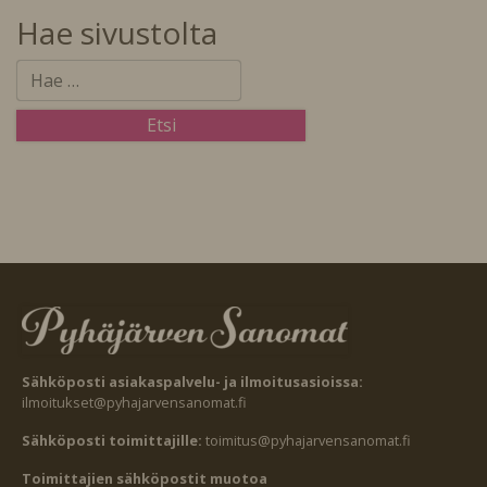
Hae sivustolta
Sähköposti asiakaspalvelu- ja ilmoitusasioissa:
ilmoitukset@pyhajarvensanomat.fi
Sähköposti toimittajille:
toimitus@pyhajarvensanomat.fi
Toimittajien sähköpostit muotoa