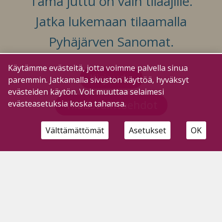
Tämä juttu on vain tilaajille.
Jatka lukemaan tilaamalla
Pyhäjärven Sanomat.
Käytämme evästeitä, jotta voimme palvella sinua
Kirjaudu
paremmin. Jatkamalla sivuston käyttöä, hyväksyt
evästeiden käytön. Voit muuttaa selaimesi
Tilausvaihtoehdot
evästeasetuksia koska tahansa.
Välttämättömät
Asetukset
OK