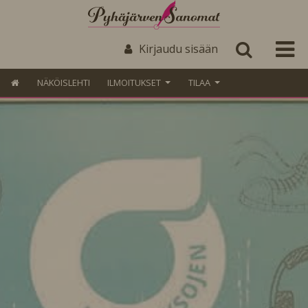
Kirjaudu sisään
NÄKÖISLEHTI
ILMOITUKSET
TILAA