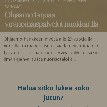
UUTISAIHEET
7.12.2016
PYHÄJÄRVEN
•
•
SANOMAT
Ohjaamo tarjoaa
viranomaispalvelut nuokkarilla
Ohjaamo-hankkeen myötä alle 29-vuotiailla
nuorilla on mahdollisuus saada neuvontaa niin
työvoima-, sosiaali- kuin terveyspalveluissakin
ilman ajanvarausta nuorisotalolla…
Haluaisitko lukea koko
jutun?