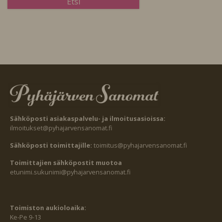
Sähköposti asiakaspalvelu- ja ilmoitusasioissa:
ilmoitukset@pyhajarvensanomat.fi
Sähköposti toimittajille:
toimitus@pyhajarvensanomat.fi
Toimittajien sähköpostit muotoa
etunimi.sukunimi@pyhajarvensanomat.fi
Toimiston aukioloaika:
Ke-Pe 9-13