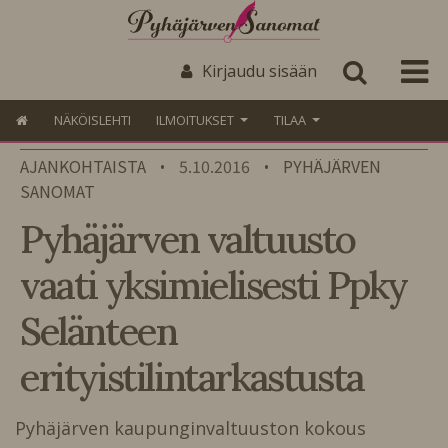
Kirjaudu sisään
NÄKÖISLEHTI
ILMOITUKSET
TILAA
AJANKOHTAISTA
5.10.2016
PYHÄJÄRVEN
•
•
SANOMAT
Pyhäjärven valtuusto
vaati yksimielisesti Ppky
Selänteen
erityistilintarkastusta
Pyhäjärven kaupunginvaltuuston kokous