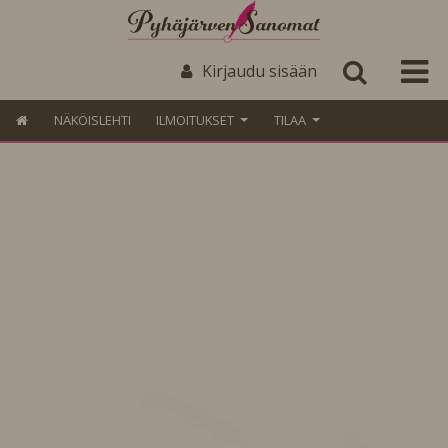
Kirjaudu sisään
NÄKÖISLEHTI
ILMOITUKSET
TILAA