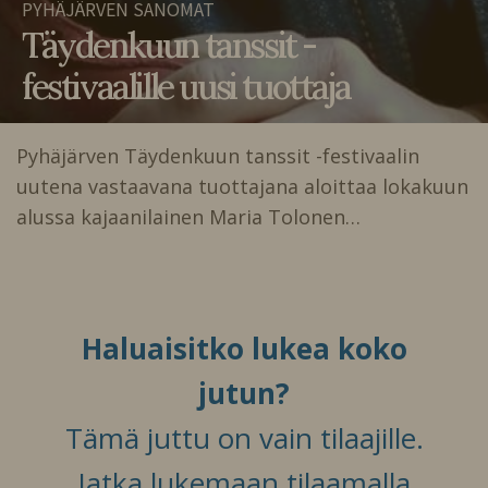
PYHÄJÄRVEN SANOMAT
Täydenkuun tanssit -
festivaalille uusi tuottaja
Pyhäjärven Täydenkuun tanssit -festivaalin
uutena vastaavana tuottajana aloittaa lokakuun
alussa kajaanilainen Maria Tolonen…
Haluaisitko lukea koko
jutun?
Tämä juttu on vain tilaajille.
Jatka lukemaan tilaamalla