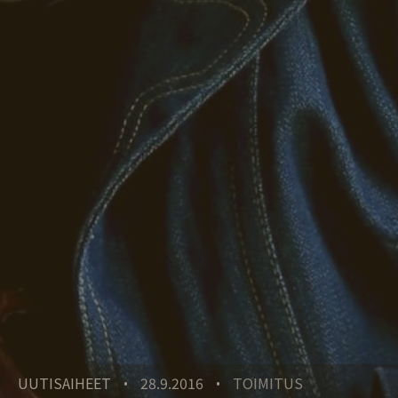
UUTISAIHEET
28.9.2016
TOIMITUS
•
•