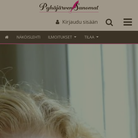
Kirjaudu sisään
NÄKÖISLEHTI
ILMOITUKSET
TILAA