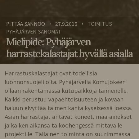
PITTÄÄ SANNOO
27.9.2016
TOIMITUS
•
•
PYHÄJÄRVEN SANOMAT
Mielipide: Pyhäjärven
harrastekalastajat hyvällä asialla
Harrastuskalastajat ovat todellisia
luonnonsuojelijoita. Pyhäjärvellä Komujokeen
ollaan rakentamassa kutupaikkoja taimenelle.
Kaikki perustuu vapaehtoisuuteen ja kovaan
haluun elvyttää taimen kanta kyseisessä joessa.
Asian harrastajat antavat koneet, maa-ainekset
ja kaiken aikansa talkoohengessä mittavalle
projektille. Tällainen toiminta on suurimmassa