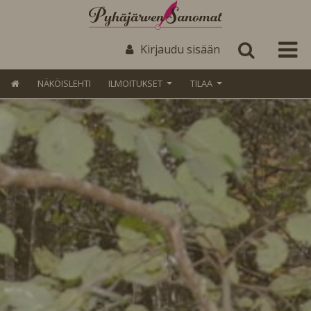
Kirjaudu sisään
NÄKÖISLEHTI
ILMOITUKSET
TILAA