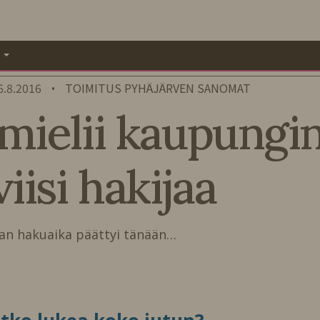
A
6.8.2016
TOIMITUS PYHÄJÄRVEN SANOMAT
•
mielii kaupungin
iisi hakijaa
n hakuaika päättyi tänään…