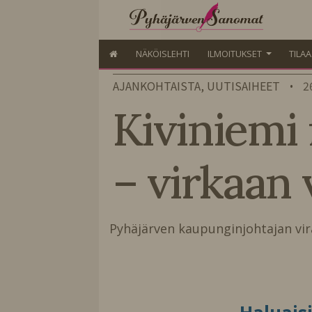
NÄKÖISLEHTI
ILMOITUKSET
TILA
AJANKOHTAISTA, UUTISAIHEET
2
•
Kiviniemi 
– virkaan v
Pyhäjärven kaupunginjohtajan vira