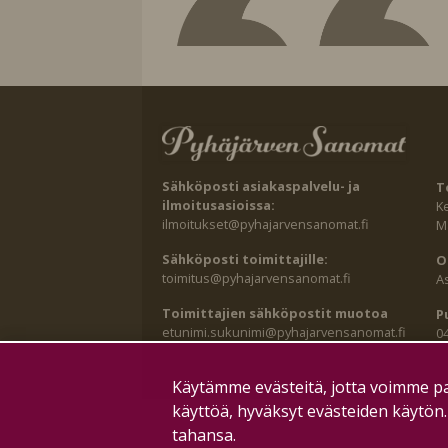
Sähköposti asiakaspalvelu- ja
T
ilmoitusasioissa:
K
ilmoitukset@pyhajarvensanomat.fi
Ma
Sähköposti toimittajille:
O
toimitus@pyhajarvensanomat.fi
A
Toimittajien sähköpostit muotoa
P
etunimi.sukunimi@pyhajarvensanomat.fi
0
Käytämme evästeitä, jotta voimme pa
käyttöä, hyväksyt evästeiden käytön
tahansa.