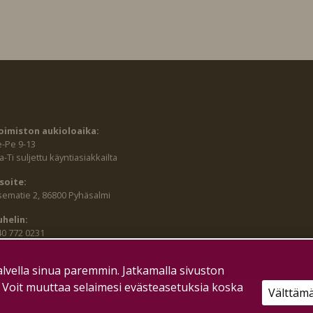
oimiston aukioloaika:
e-Pe 9-13
-Ti suljettu käyntiasiakkailta
soite:
sematie 2, 86800 Pyhäsalmi
uhelin:
40 772 0231
lvella sinua paremmin. Jatkamalla sivuston
. Voit muuttaa selaimesi evästeasetuksia koska
Välttäm