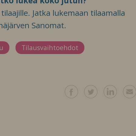
itko lukea koko jutun?
ilaajille. Jatka lukemaan tilaamalla
häjärven Sanomat.
du
Tilausvaihtoehdot