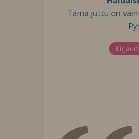
Haluais
Tämä juttu on vain t
Py
Kirjau