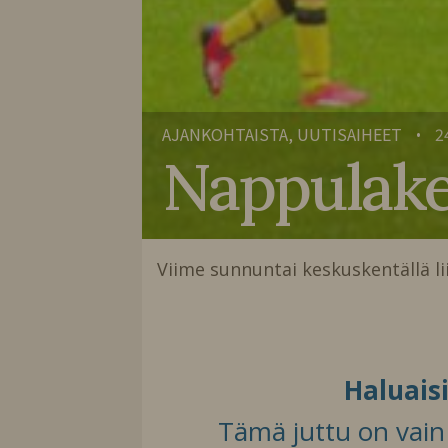
AJANKOHTAISTA, UUTISAIHEET
2
•
Nappulaken
Viime sunnuntai keskuskentällä l
Haluais
Tämä juttu on vain t