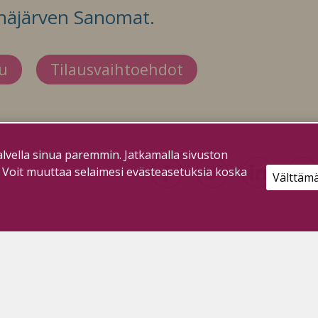
häjärven Sanomat.
du
Tilausvaihtoehdot
lvella sinua paremmin. Jatkamalla sivuston
. Voit muuttaa selaimesi evästeasetuksia koska
Välttäm