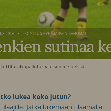
4.8.2016
TOIMITUS PYHÄJÄRVEN SANOMAT
•
kien sutinaa kent
iikuttiin jalkapalloturnauksen merkeissä…
itko lukea koko jutun?
ilaajille. Jatka lukemaan tilaamalla