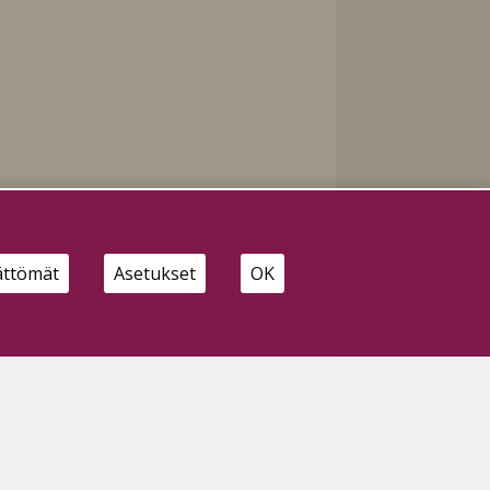
ättömät
Asetukset
OK