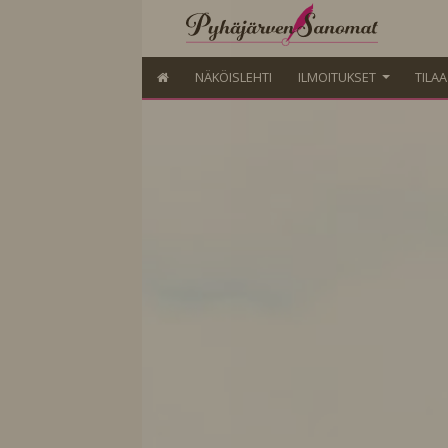
NÄKÖISLEHTI
ILMOITUKSET
TILA