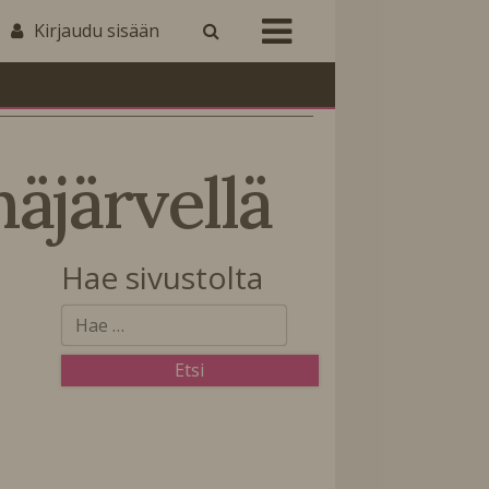
Kirjaudu sisään
järvellä
Hae sivustolta