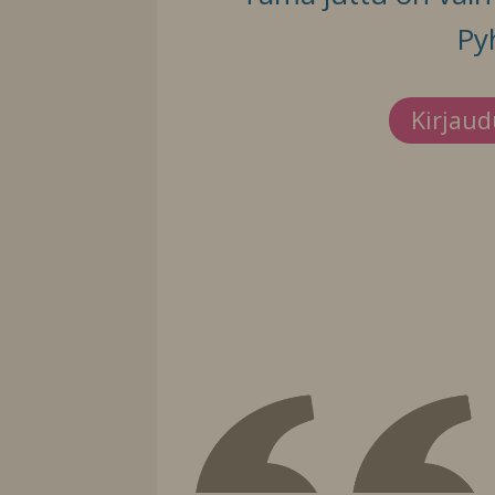
Py
Kirjau