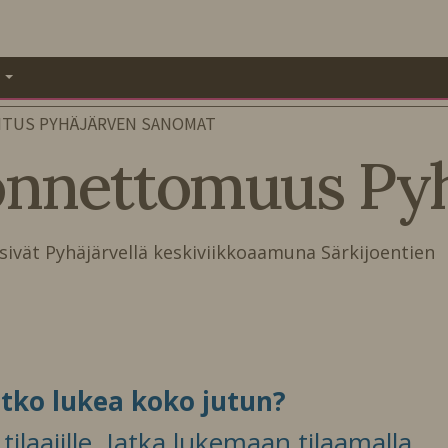
A
ITUS PYHÄJÄRVEN SANOMAT
nnettomuus Pyhä
ivät Pyhäjärvellä keskiviikkoaamuna Särkijoentien
itko lukea koko jutun?
ilaajille. Jatka lukemaan tilaamalla