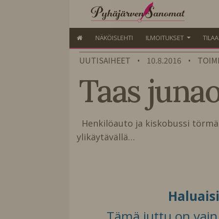
NÄKÖISLEHTI
ILMOITUKSET
TILA
UUTISAIHEET
10.8.2016
TOIM
•
•
Taas junao
Henkilöauto ja kiskobussi törmäs
ylikäytävällä…
Haluais
Tämä juttu on vain t