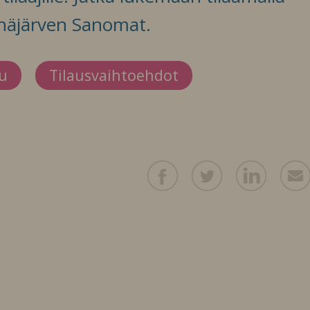
häjärven Sanomat.
du
Tilausvaihtoehdot