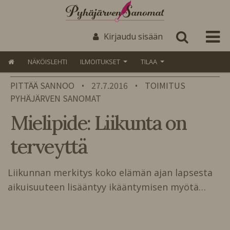
Kirjaudu sisään
NÄKÖISLEHTI
ILMOITUKSET
TILAA
PITTÄÄ SANNOO
27.7.2016
TOIMITUS
•
•
PYHÄJÄRVEN SANOMAT
Mielipide: Liikunta on
terveyttä
Liikunnan merkitys koko elämän ajan lapsesta
aikuisuuteen lisääntyy ikääntymisen myötä…