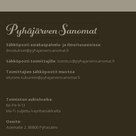
Sähköposti asiakaspalvelu- ja ilmoitusasioissa:
ilmoitukset@pyhajarvensanomat.fi
Sähköposti toimittajille:
toimitus@pyhajarvensanomat.fi
Toimittajien sähköpostit muotoa
etunimi.sukunimi@pyhajarvensanomat.fi
Toimiston aukioloaika:
Ke-Pe 9-13
Ma-Ti suljettu käyntiasiakkailta
Osoite:
Asematie 2, 86800 Pyhäsalmi