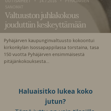
UUTISAIHEET
14.7.2016
PYHÄJÄRVEN
•
•
SANOMAT
Valtuuston juhlakokous
jouduttiin keskeyttämään
Pyhäjärven kaupunginvaltuusto kokoontui
kirkonkylän Isossapappilassa torstaina, tasa
150 vuotta Pyhäjärven ensimmäisestä
pitäjänkokouksesta…
Haluaisitko lukea koko
jutun?