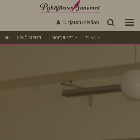
Kirjaudu sisään
NÄKÖISLEHTI
ILMOITUKSET
TILAA