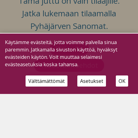
Tämä juttu on vain tilaajille.
Jatka lukemaan tilaamalla
Pyhäjärven Sanomat.
Käytämme evästeitä, jotta voimme palvella sinua
Kirjaudu
paremmin. Jatkamalla sivuston käyttöä, hyväksyt
evästeiden käytön. Voit muuttaa selaimesi
Tilausvaihtoehdot
evästeasetuksia koska tahansa.
Välttämättömät
Asetukset
OK