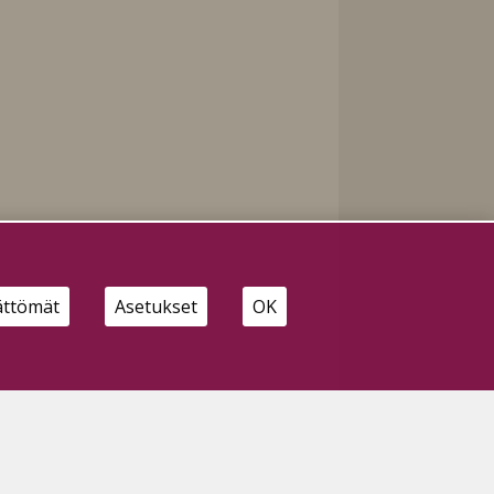
ättömät
Asetukset
OK