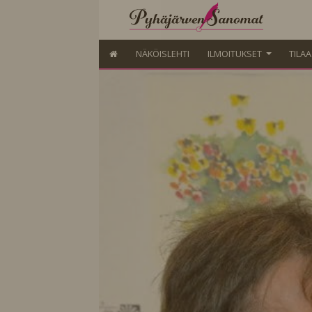
NÄKÖISLEHTI
ILMOITUKSET
TILA