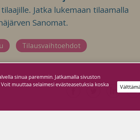
ilaajille. Jatka lukemaan tilaamalla
häjärven Sanomat.
du
Tilausvaihtoehdot
lvella sinua paremmin. Jatkamalla sivuston
. Voit muuttaa selaimesi evästeasetuksia koska
Välttäm