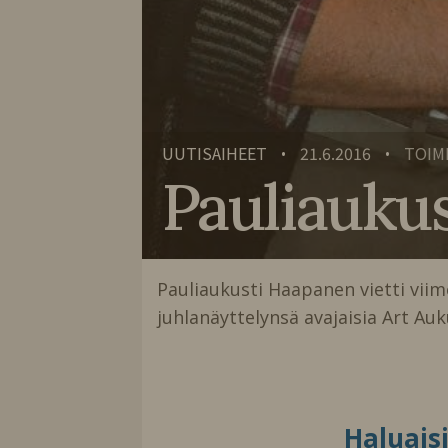
UUTISAIHEET
21.6.2016
TOIM
•
•
Pauliauku
Pauliaukusti Haapanen vietti viime 
juhlanäyttelynsä avajaisia Art Auk
Haluais