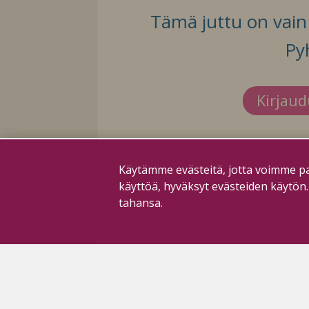
Tämä juttu on vain t
Py
Kirjau
Käytämme evästeitä, jotta voimme pa
käyttöä, hyväksyt evästeiden käytön
tahansa.