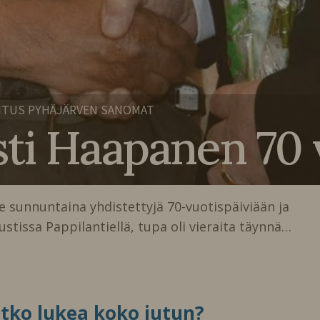
ITUS PYHÄJÄRVEN SANOMAT
sti Haapanen 70 
sunnuntaina yhdistettyjä 70-vuotispäiviään ja
ustissa Pappilantiellä, tupa oli vieraita täynnä…
itko lukea koko jutun?