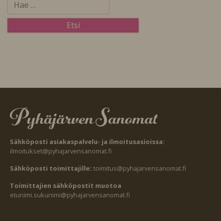
Sähköposti asiakaspalvelu- ja ilmoitusasioissa:
ilmoitukset@pyhajarvensanomat.fi
Sähköposti toimittajille:
toimitus@pyhajarvensanomat.fi
Toimittajien sähköpostit muotoa
etunimi.sukunimi@pyhajarvensanomat.fi