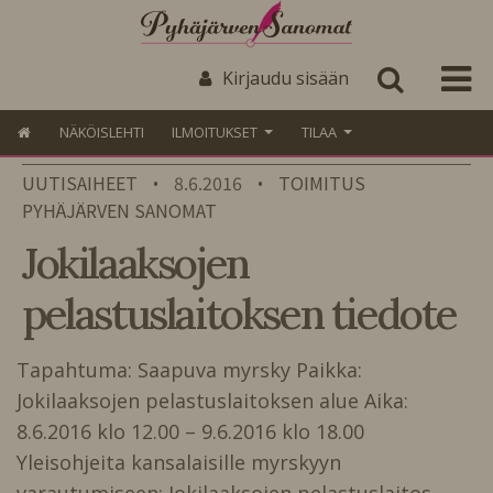
Kirjaudu sisään
NÄKÖISLEHTI
ILMOITUKSET
TILAA
UUTISAIHEET
8.6.2016
TOIMITUS
•
•
PYHÄJÄRVEN SANOMAT
Jokilaaksojen
pelastuslaitoksen tiedote
Tapahtuma: Saapuva myrsky Paikka:
Jokilaaksojen pelastuslaitoksen alue Aika:
8.6.2016 klo 12.00 – 9.6.2016 klo 18.00
Yleisohjeita kansalaisille myrskyyn
varautumiseen: Jokilaaksojen pelastuslaitos