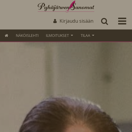
Kirjaudu sisään
NÄKÖISLEHTI
ILMOITUKSET
TILAA