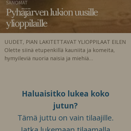
SANOMAT
Pyhäjärven lukion uusille
ylioppilaille
UUDET, PIAN LAKITETTAVAT YLIOPPILAAT EILEN
Olette siinä etupenkillä kauniita ja komeita,
hymyileviä nuoria naisia ja miehiä…
Haluaisitko lukea koko
jutun?
Tämä juttu on vain tilaajille.
Jatka lukemaan tilaamalla