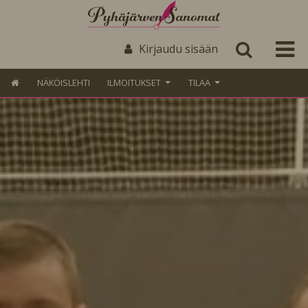
Kirjaudu sisään
NÄKÖISLEHTI
ILMOITUKSET
TILAA