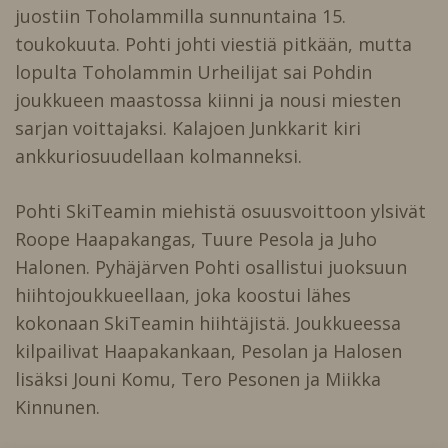
juostiin Toholammilla sunnuntaina 15.
toukokuuta. Pohti johti viestiä pitkään, mutta
lopulta Toholammin Urheilijat sai Pohdin
joukkueen maastossa kiinni ja nousi miesten
sarjan voittajaksi. Kalajoen Junkkarit kiri
ankkuriosuudellaan kolmanneksi.
Pohti SkiTeamin miehistä osuusvoittoon ylsivät
Roope Haapakangas, Tuure Pesola ja Juho
Halonen. Pyhäjärven Pohti osallistui juoksuun
hiihtojoukkueellaan, joka koostui lähes
kokonaan SkiTeamin hiihtäjistä. Joukkueessa
kilpailivat Haapakankaan, Pesolan ja Halosen
lisäksi Jouni Komu, Tero Pesonen ja Miikka
Kinnunen.