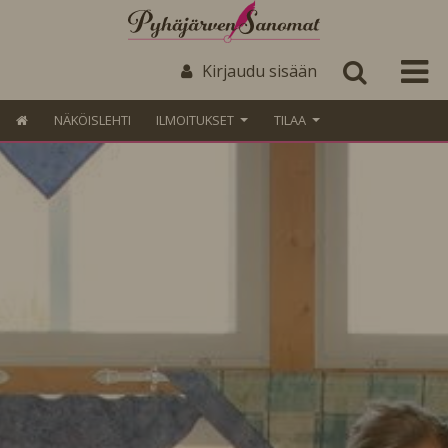
Kirjaudu sisään
NÄKÖISLEHTI
ILMOITUKSET
TILAA