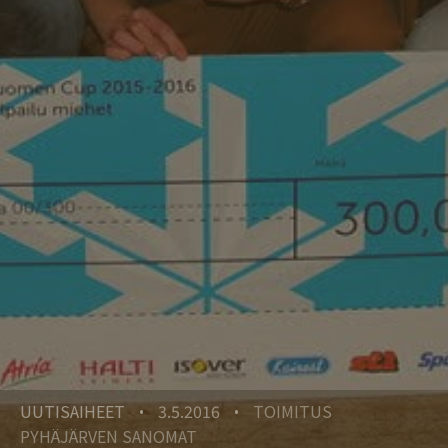
UUTISAIHEET
3.5.2016
TOIMITUS
•
•
PYHÄJÄRVEN SANOMAT