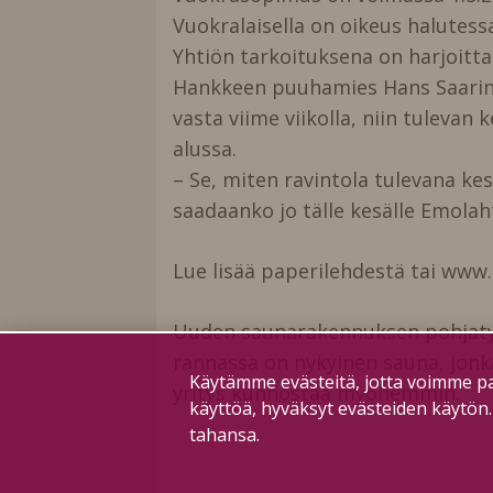
Vuokralaisella on oikeus halutes
Yhtiön tarkoituksena on harjoit
Hankkeen puuhamies Hans Saarinen
vasta viime viikolla, niin tulevan
alussa.
– Se, miten ravintola tulevana kesä
saadaanko jo tälle kesälle Emola
Lue lisää paperilehdestä tai www.
Uuden saunarakennuksen pohjatyo
rannassa on nykyinen sauna, jonk
Käytämme evästeitä, jotta voimme pa
yritys kunnostaa myöhemmin.
käyttöä, hyväksyt evästeiden käytön
tahansa.