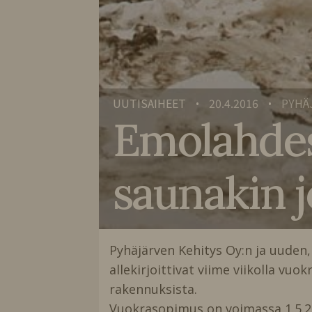
UUTISAIHEET
20.4.2016
PYHÄ
•
•
Emolahdessa
saunakin j
Pyhäjärven Kehitys Oy:n ja uuden
allekirjoittivat viime viikolla v
rakennuksista.
Vuokrasopimus on voimassa 1.5.201