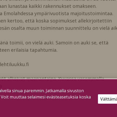
saan lunastaa kaikki rakennukset omakseen.
taa Emolahdessa ympärivuotista majoitustoimintaa.
 kertoo, että koska sopimukset allekirjoitettiin
 kesän osalta muun toiminnan suunnittelu on vielä ai
nä toimii, on vielä auki. Samoin on auki se, että
hteen erilaisia tapahtumia.
lehtiluukku.fi
̈t alkoivat maanantaina. Kuvassa vasemmalla
a
lvella sinua paremmin. Jatkamalla sivuston
. Voit muuttaa selaimesi evästeasetuksia koska
Välttäm