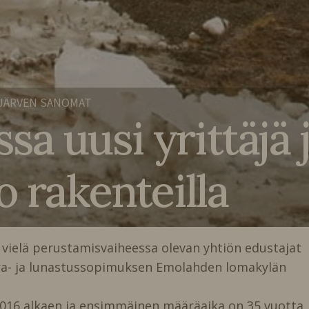
JÄRVEN SANOMAT
 uusi yrittäjä 
o rakenteilla
, vielä perustamisvaiheessa olevan yhtiön edustajat
uokra- ja lunastussopimuksen Emolahden lomakylän
6 alkaen ja ensimmäinen määräaika on 35 vuotta.