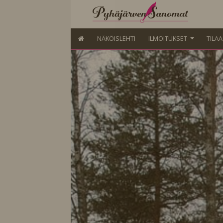
NÄKÖISLEHTI
ILMOITUKSET
TILA