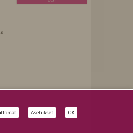
ka
ättömät
Asetukset
OK