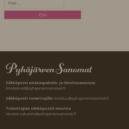
Sähköposti asiakaspalvelu- ja ilmoitusasioissa:
ilmoitukset@pyhajarvensanomat.fi
Sähköposti toimittajille:
toimitus@pyhajarvensanomat.fi
Toimittajien sähköpostit muotoa
etunimi.sukunimi@pyhajarvensanomat.fi