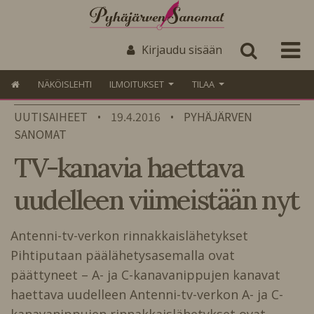
Kirjaudu sisään
NÄKÖISLEHTI
ILMOITUKSET
TILAA
UUTISAIHEET
19.4.2016
PYHÄJÄRVEN
•
•
SANOMAT
TV-kanavia haettava
uudelleen viimeistään nyt
Antenni-tv-verkon rinnakkaislähetykset
Pihtiputaan päälähetysasemalla ovat
päättyneet – A- ja C-kanavanippujen kanavat
haettava uudelleen Antenni-tv-verkon A- ja C-
kanavanippujen rinnakkaislähetykset ovat