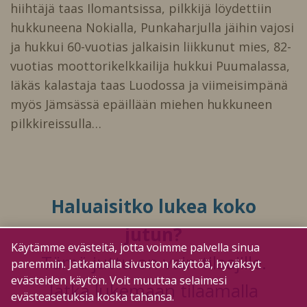
hiihtäjä taas Ilomantsissa, pilkkijä löydettiin
hukkuneena Nokialla, Punkaharjulla jäihin vajosi
ja hukkui 60-vuotias jalkaisin liikkunut mies, 82-
vuotias moottorikelkkailija hukkui Puumalassa,
Iäkäs kalastaja taas Luodossa ja viimeisimpänä
myös Jämsässä epäillään miehen hukkuneen
pilkkireissulla…
Haluaisitko lukea koko
jutun?
Käytämme evästeitä, jotta voimme palvella sinua
Tämä juttu on vain tilaajille.
paremmin. Jatkamalla sivuston käyttöä, hyväksyt
evästeiden käytön. Voit muuttaa selaimesi
Jatka lukemaan tilaamalla
evästeasetuksia koska tahansa.