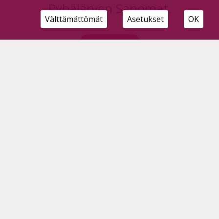
Pyhäjärven Sanomat.
Välttämättömät
Asetukset
OK
Kirjaudu
Tilausvaihtoehdot