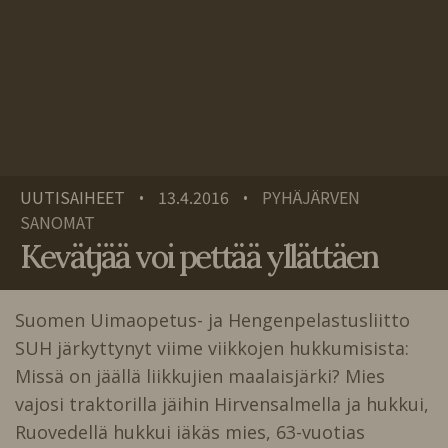
UUTISAIHEET
13.4.2016
PYHÄJÄRVEN
•
•
SANOMAT
Kevätjää voi pettää yllättäen
Suomen Uimaopetus- ja Hengenpelastusliitto
SUH järkyttynyt viime viikkojen hukkumisista:
Missä on jäällä liikkujien maalaisjärki? Mies
vajosi traktorilla jäihin Hirvensalmella ja hukkui,
Ruovedellä hukkui iäkäs mies, 63-vuotias