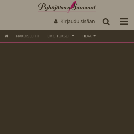
Kirjaudu sisään
NÄKÖISLEHTI
ILMOITUKSET
TILAA