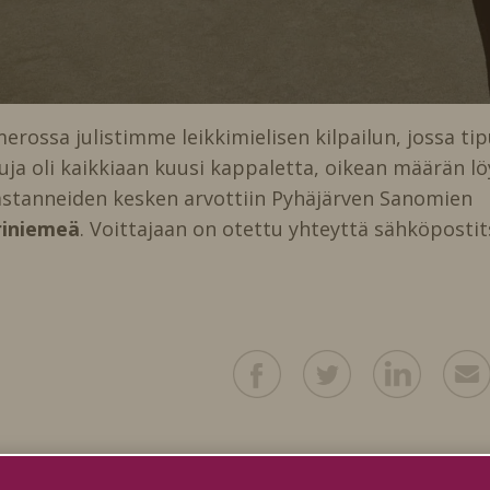
merossa julistimme leikkimielisen kilpailun, jossa tip
uja oli kaikkiaan kuusi kappaletta, oikean määrän lö
astanneiden kesken arvottiin Pyhäjärven Sanomien
iniemeä
. Voittajaan on otettu yhteyttä sähköpostit