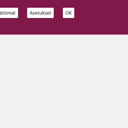
ättömät
Asetukset
OK
SEURAA MEITÄ MYÖS:
HALLITSE EVÄSTEITÄ