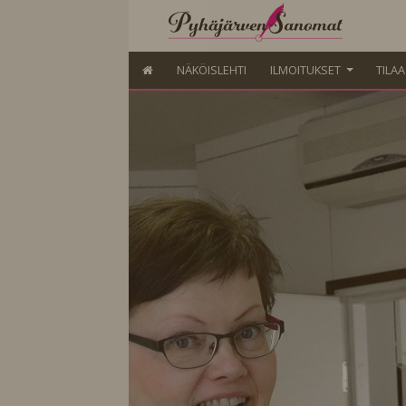
NÄKÖISLEHTI
ILMOITUKSET
TILA