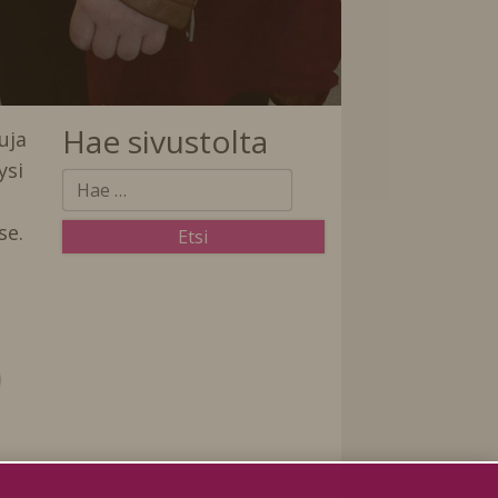
Hae sivustolta
uja
ysi
se.