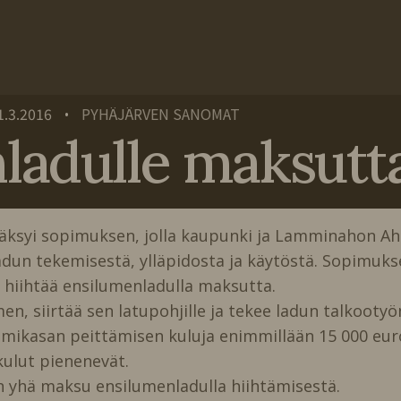
1.3.2016
PYHÄJÄRVEN SANOMAT
•
adulle maksutta 
väksyi sopimuksen, jolla kaupunki ja Lamminahon Ah
n tekemisestä, ylläpidosta ja käytöstä. Sopimuk
hiihtää ensilumenladulla maksutta.
siirtää sen latupohjille ja tekee ladun talkootyön
ikasan peittämisen kuluja enimmillään 15 000 eur
kulut pienenevät.
n yhä maksu ensilumenladulla hiihtämisestä.