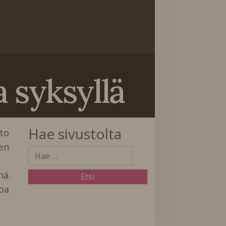
syksyllä
Hae sivustolta
to
sen
ä.
oa