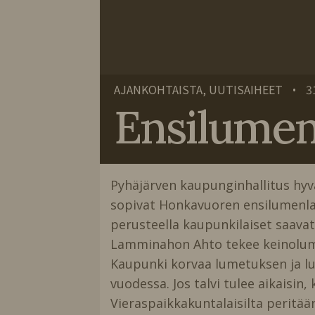
AJANKOHTAISTA, UUTISAIHEET
3
•
Ensilumenl
Pyhäjärven kaupunginhallitus hy
sopivat Honkavuoren ensilumenladu
perusteella kaupunkilaiset saavat 
Lamminahon Ahto tekee keinolumen, 
Kaupunki korvaa lumetuksen ja lum
vuodessa. Jos talvi tulee aikaisin, 
Vieraspaikkakuntalaisilta peritää