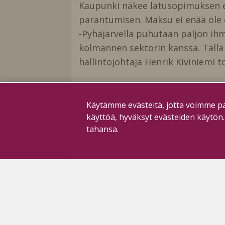
Kaupunki näkee latusopimuksen 
parantumisen. Maksu ei enää ole 
-Pyhäjärvellä puhutaan paljon ihm
kolmannen sektorin kanssa. Tällä
hallintojohtaja Henrik Kiviniemi t
Käytämme evästeitä, jotta voimme pa
käyttöä, hyväksyt evästeiden käytön
tahansa.