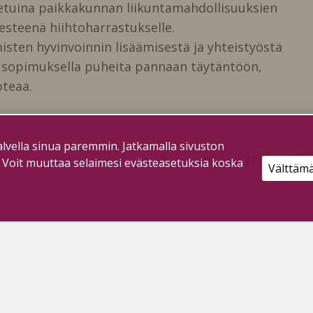
etuina paikkakunnan liikuntamahdollisuuksien
esteenä hiihtoharrastukselle.
isten hyvinvoinnin lisäämisestä ja yhteistyöstä
 sopimuksella puheita pannaan täytäntöön,
oteaa.
lvella sinua paremmin. Jatkamalla sivuston
. Voit muuttaa selaimesi evästeasetuksia koska
Välttäm