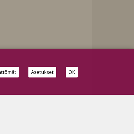
ättömät
Asetukset
OK