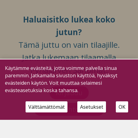
Haluaisitko lukea koko
jutun?
Tämä juttu on vain tilaajille.
Jatka lukemaan tilaamalla
Pyhäjärven Sanomat.
Käytämme evästeitä, jotta voimme palvella sinua
paremmin. Jatkamalla sivuston käyttöä, hyväksyt
evästeiden käytön. Voit muuttaa selaimesi
evästeasetuksia koska tahansa.
Kirjaudu
Välttämättömät
Asetukset
OK
Tilausvaihtoehdot