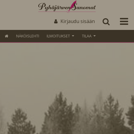
Kirjaudu sisään
NÄKÖISLEHTI
ILMOITUKSET
TILAA