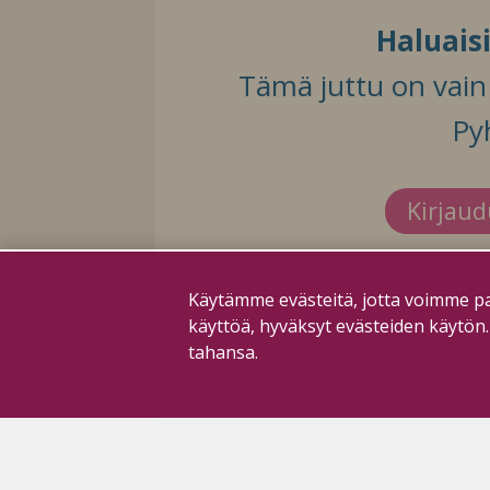
Haluais
Tämä juttu on vain t
Py
Kirjau
Käytämme evästeitä, jotta voimme pa
käyttöä, hyväksyt evästeiden käytön
tahansa.