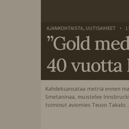
AJANKOHTAISTA, UUTISAIHEET
1
•
”Gold meda
40 vuotta 
Kahdeksansataa metriä ennen maalia
Smetaninaa, muistelee Innsbrucki
toiminut aviomies Teuvo Takalo