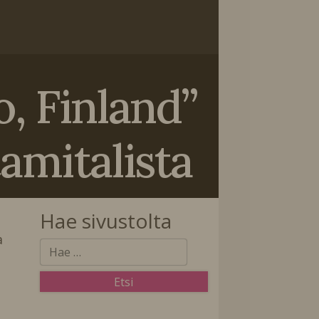
, Finland”
amitalista
Hae sivustolta
a