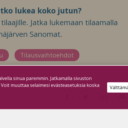
itko lukea koko jutun?
ilaajille. Jatka lukemaan tilaamalla
häjärven Sanomat.
du
Tilausvaihtoehdot
lvella sinua paremmin. Jatkamalla sivuston
. Voit muuttaa selaimesi evästeasetuksia koska
Välttäm