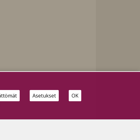
ättömät
Asetukset
OK