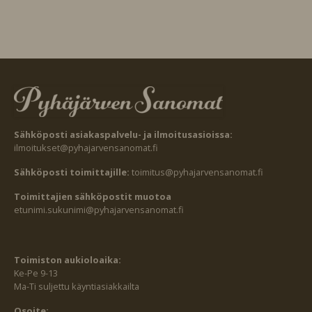
Sähköposti asiakaspalvelu- ja ilmoitusasioissa:
ilmoitukset@pyhajarvensanomat.fi
Sähköposti toimittajille:
toimitus@pyhajarvensanomat.fi
Toimittajien sähköpostit muotoa
etunimi.sukunimi@pyhajarvensanomat.fi
Toimiston aukioloaika:
Ke-Pe 9-13
Ma-Ti suljettu käyntiasiakkailta
Osoite: