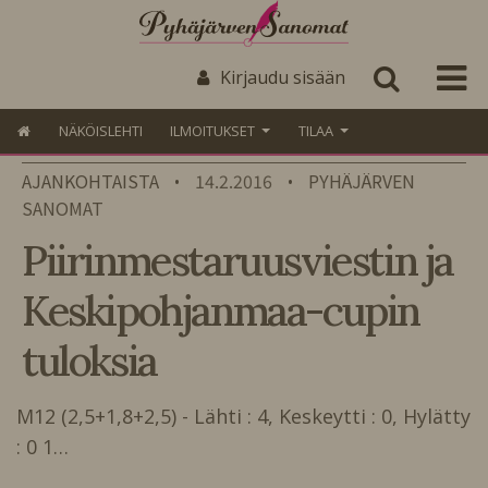
Kirjaudu sisään
NÄKÖISLEHTI
ILMOITUKSET
TILAA
AJANKOHTAISTA
14.2.2016
PYHÄJÄRVEN
•
•
SANOMAT
Piirinmestaruusviestin ja
Keskipohjanmaa-cupin
tuloksia
M12 (2,5+1,8+2,5) - Lähti : 4, Keskeytti : 0, Hylätty
: 0 1…