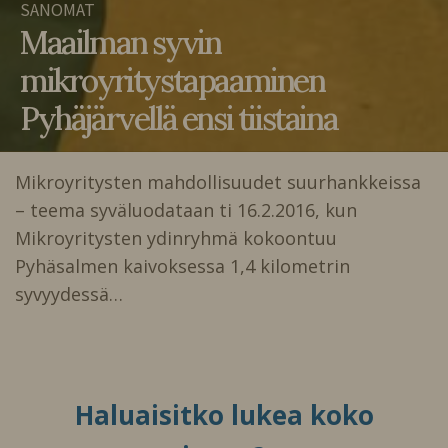
SANOMAT
Maailman syvin
mikroyritystapaaminen
Pyhäjärvellä ensi tiistaina
Mikroyritysten mahdollisuudet suurhankkeissa
– teema syväluodataan ti 16.2.2016, kun
Mikroyritysten ydinryhmä kokoontuu
Pyhäsalmen kaivoksessa 1,4 kilometrin
syvyydessä…
Haluaisitko lukea koko