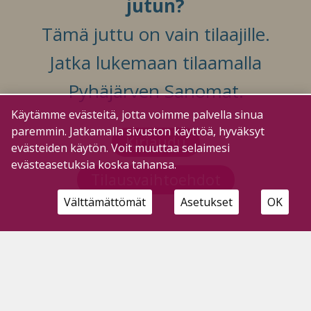
jutun?
Tämä juttu on vain tilaajille.
Jatka lukemaan tilaamalla
Pyhäjärven Sanomat.
Käytämme evästeitä, jotta voimme palvella sinua
paremmin. Jatkamalla sivuston käyttöä, hyväksyt
Kirjaudu
evästeiden käytön. Voit muuttaa selaimesi
evästeasetuksia koska tahansa.
Tilausvaihtoehdot
Välttämättömät
Asetukset
OK