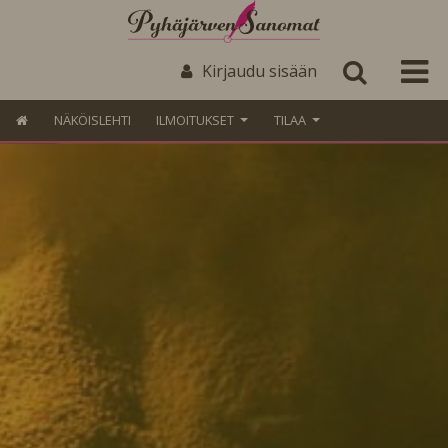
Kirjaudu sisään
NÄKÖISLEHTI
ILMOITUKSET
TILAA