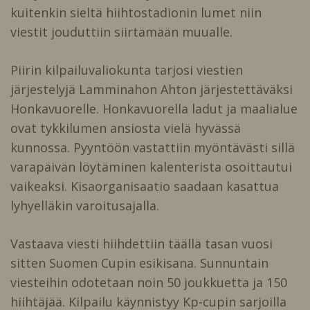
kuitenkin sieltä hiihtostadionin lumet niin
viestit jouduttiin siirtämään muualle.
Piirin kilpailuvaliokunta tarjosi viestien
järjestelyjä Lamminahon Ahton järjestettäväksi
Honkavuorelle. Honkavuorella ladut ja maalialue
ovat tykkilumen ansiosta vielä hyvässä
kunnossa. Pyyntöön vastattiin myöntävästi sillä
varapäivän löytäminen kalenterista osoittautui
vaikeaksi. Kisaorganisaatio saadaan kasattua
lyhyelläkin varoitusajalla.
Vastaava viesti hiihdettiin täällä tasan vuosi
sitten Suomen Cupin esikisana. Sunnuntain
viesteihin odotetaan noin 50 joukkuetta ja 150
hiihtäjää. Kilpailu käynnistyy Kp-cupin sarjoilla