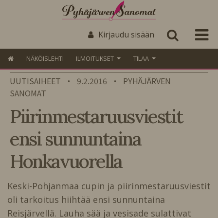
Kirjaudu sisään
NÄKÖISLEHTI
ILMOITUKSET
TILAA
UUTISAIHEET
9.2.2016
PYHÄJÄRVEN
•
•
SANOMAT
Piirinmestaruusviestit
ensi sunnuntaina
Honkavuorella
Keski-Pohjanmaa cupin ja piirinmestaruusviestit
oli tarkoitus hiihtää ensi sunnuntaina
Reisjärvellä. Lauha sää ja vesisade sulattivat