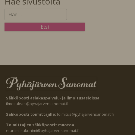
Hae sivustolta
Sähköposti asiakaspalvelu- ja ilmoitusasioissa:
ilmoitukset@pyhajarvensanomat.fi
Sähköposti toimittajille:
toimitus@pyhajarvensanomat.fi
Toimittajien sähköpostit muotoa
etunimi.sukunimi@pyhajarvensanomat.fi