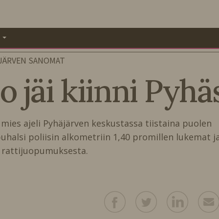
A
JÄRVEN SANOMAT
 jäi kiinni Pyha
mies ajeli Pyhäjärven keskustassa tiistaina puolen
puhalsi poliisin alkometriin 1,40 promillen lukemat j
stä rattijuopumuksesta.