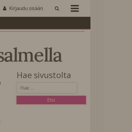
Kirjaudu sisään
̈salmella
Hae sivustolta
a