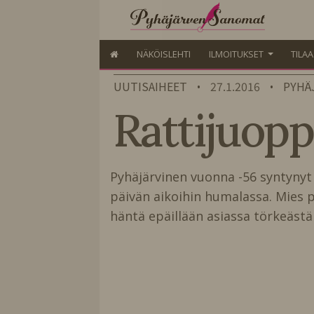
NÄKÖISLEHTI
ILMOITUKSET
TILA
UUTISAIHEET
27.1.2016
PYHÄ
•
•
Rattijuoppo
Pyhäjärvinen vuonna -56 syntynyt 
päivän aikoihin humalassa. Mies 
häntä epäillään asiassa törkeä