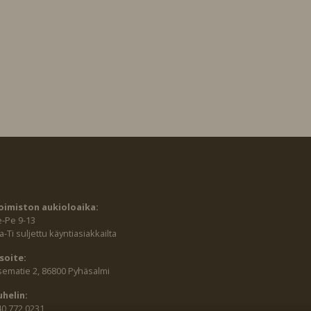
oimiston aukioloaika:
e-Pe 9-13
-Ti suljettu käyntiasiakkailta
soite:
sematie 2, 86800 Pyhäsalmi
uhelin:
40 772 0231