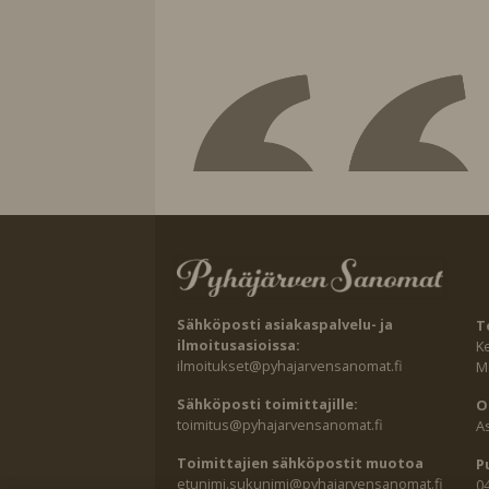
Sähköposti asiakaspalvelu- ja
T
ilmoitusasioissa:
K
ilmoitukset@pyhajarvensanomat.fi
Ma
Sähköposti toimittajille:
O
toimitus@pyhajarvensanomat.fi
A
Toimittajien sähköpostit muotoa
P
etunimi.sukunimi@pyhajarvensanomat.fi
0