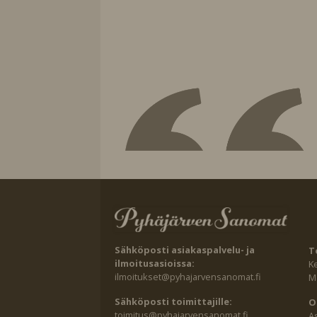
Sähköposti asiakaspalvelu- ja
T
ilmoitusasioissa:
K
ilmoitukset@pyhajarvensanomat.fi
Ma
Sähköposti toimittajille:
O
toimitus@pyhajarvensanomat.fi
A