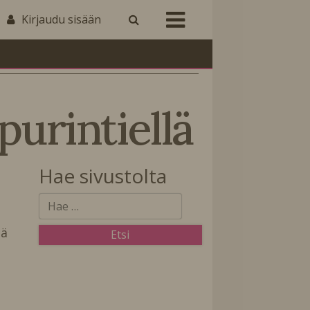
Kirjaudu sisään
urintiellä
Hae sivustolta
ä