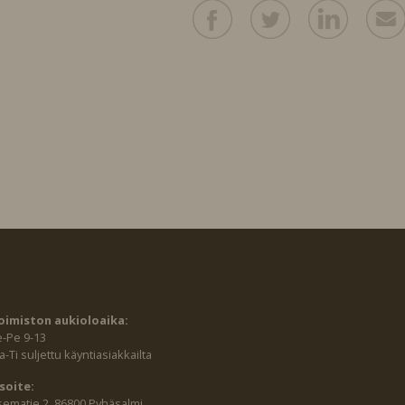
oimiston aukioloaika:
e-Pe 9-13
-Ti suljettu käyntiasiakkailta
soite:
sematie 2, 86800 Pyhäsalmi