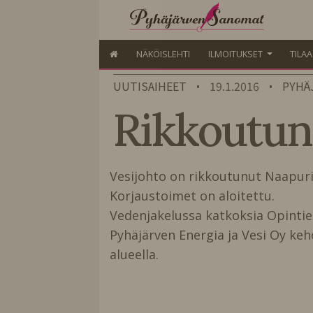
NÄKÖISLEHTI
ILMOITUKSET
TILA
UUTISAIHEET
19.1.2016
PYHÄ
•
•
Rikkoutunu
Vesijohto on rikkoutunut Naapurintie
Korjaustoimet on aloitettu.
Vedenjakelussa katkoksia Opintien
Pyhäjärven Energia ja Vesi Oy keh
alueella.