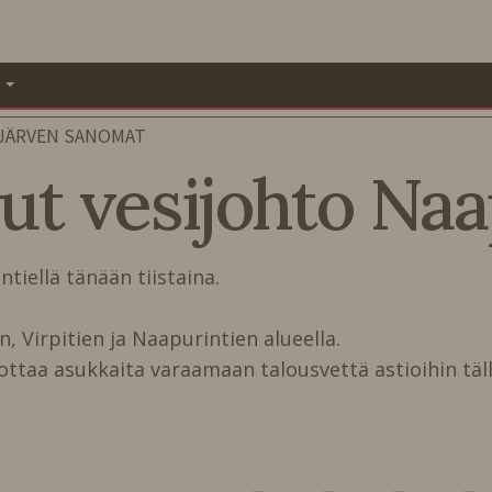
A
JÄRVEN SANOMAT
t vesijohto Naap
llä tänään tiistaina.
, Virpitien ja Naapurintien alueella.
ottaa asukkaita varaamaan talousvettä astioihin täll