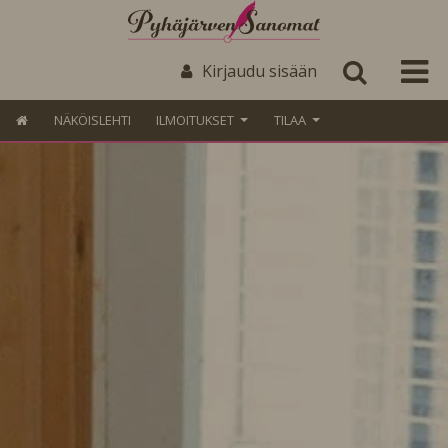
Kirjaudu sisään
NÄKÖISLEHTI
ILMOITUKSET
TILAA