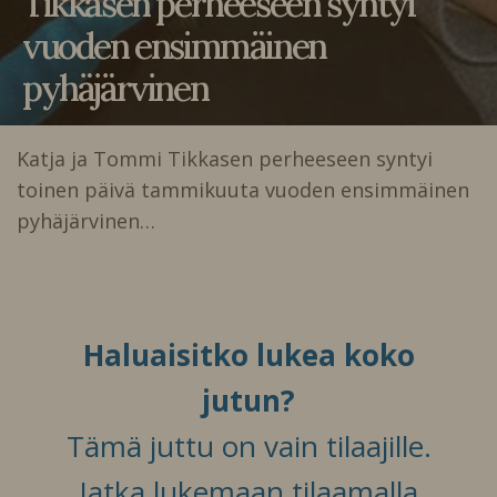
Tikkasen perheeseen syntyi
vuoden ensimmäinen
pyhäjärvinen
Katja ja Tommi Tikkasen perheeseen syntyi
toinen päivä tammikuuta vuoden ensimmäinen
pyhäjärvinen…
Haluaisitko lukea koko
jutun?
Tämä juttu on vain tilaajille.
Jatka lukemaan tilaamalla