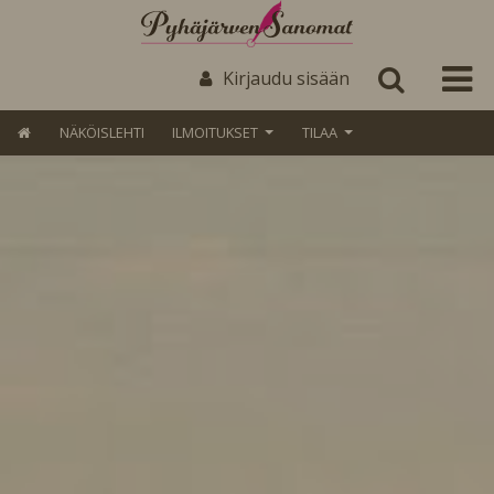
Kirjaudu sisään
NÄKÖISLEHTI
ILMOITUKSET
TILAA