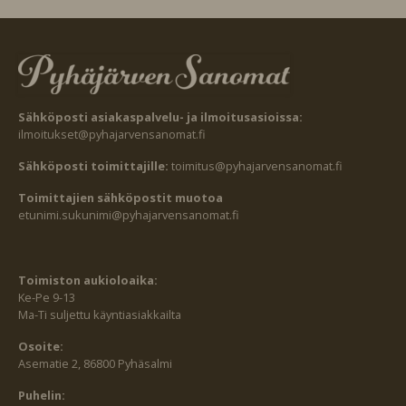
Sähköposti asiakaspalvelu- ja ilmoitusasioissa:
ilmoitukset@pyhajarvensanomat.fi
Sähköposti toimittajille:
toimitus@pyhajarvensanomat.fi
Toimittajien sähköpostit muotoa
etunimi.sukunimi@pyhajarvensanomat.fi
Toimiston aukioloaika:
Ke-Pe 9-13
Ma-Ti suljettu käyntiasiakkailta
Osoite:
Asematie 2, 86800 Pyhäsalmi
Puhelin: