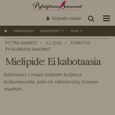
Kirjaudu sisään
NÄKÖISLEHTI
ILMOITUKSET
TILAA
PITTÄÄ SANNOO
5.1.2016
TOIMITUS
•
•
PYHÄJÄRVEN SANOMAT
Mielipide: Ei kabotaasia
Kabotaasi = maan sisäinen kuljetus
kulkuneuvolla, joka on rekisteröity toiseen
maahan…