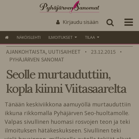
Kirjaudu sisään
NÄKÖISLEHTI
ILMOITUKSET
TILAA
AJANKOHTAISTA, UUTISAIHEET
23.12.2015
•
•
PYHÄJÄRVEN SANOMAT
Seolle murtauduttiin,
kopla kiinni Viitasaarelta
Tänään keskiviikkona aamuyöllä murtauduttiin
ikkuna rikkomalla Pyhäjärven Seo-huoltamolle.
Valpas sivullinen huomasi rosvojen teon ja teki
ilmoituksen hätäkeskukseen. Sivullinen teki
vielä havainnon, millaisella autolla tekijät olivat