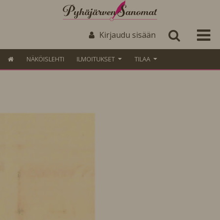
Kirjaudu sisään
NÄKÖISLEHTI
ILMOITUKSET
TILAA