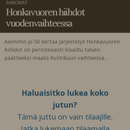
SANOMAT
Honkavuoren hiihdot
vuodenvaihteessa
Aiemmin jo 50 kertaa järjestetyt Honkavuoren
hiihdot on perinteisesti kisailtu talven
päätteeksi maalis-huhtikuun vaihteessa…
Haluaisitko lukea koko
jutun?
Tämä juttu on vain tilaajille.
Jatka lukemaan tilaamalla