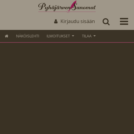
Kirjaudu sisään
NÄKÖISLEHTI
ILMOITUKSET
TILAA