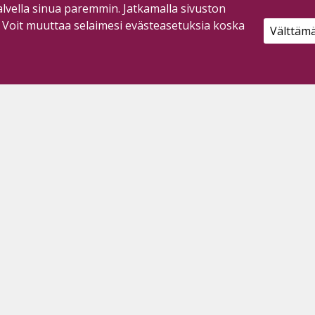
lvella sinua paremmin. Jatkamalla sivuston
. Voit muuttaa selaimesi evästeasetuksia koska
Välttäm
oimiston aukioloaika:
e-Pe 9-13
-Ti suljettu käyntiasiakkailta
soite:
sematie 2, 86800 Pyhäsalmi
uhelin:
40 772 0231