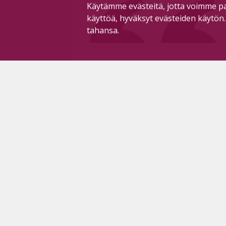
Käytämme evästeitä, jotta voimme pa
käyttöä, hyväksyt evästeiden käytön
tahansa.
Sähköposti asiakaspalvelu- ja
T
ilmoitusasioissa:
K
ilmoitukset@pyhajarvensanomat.fi
Ma
Sähköposti toimittajille:
O
toimitus@pyhajarvensanomat.fi
A
Toimittajien sähköpostit muotoa
P
etunimi.sukunimi@pyhajarvensanomat.fi
0