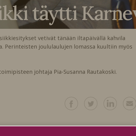
kki täytti Karne
iesitykset vetivät tänään iltapäivällä kahvila
ta. Perinteisten joululaulujen lomassa kuultiin myös
 toimipisteen johtaja Pia-Susanna Rautakoski.