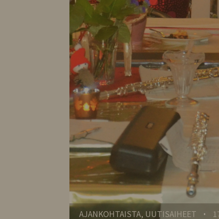
AJANKOHTAISTA, UUTISAIHEET
1
•