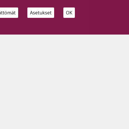
ättömät
Asetukset
OK
SEURAA MEITÄ MYÖS:
HALLITSE EVÄSTEITÄ