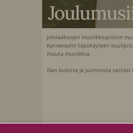
Joulumusii
Jokilaaksojen musiikkiopiston musiikk
Karnevaalin täpötäyteen kuulijoi
muuta musiikkia.
Illan kulusta ja juonnosta vastasi