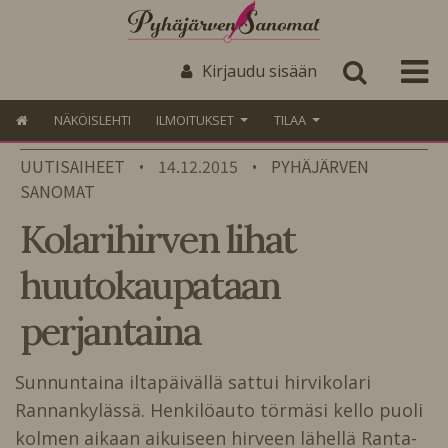
Kirjaudu sisään
NÄKÖISLEHTI
ILMOITUKSET
TILAA
UUTISAIHEET
14.12.2015
PYHÄJÄRVEN
•
•
SANOMAT
Kolarihirven lihat
huutokaupataan
perjantaina
Sunnuntaina iltapäivällä sattui hirvikolari
Rannankylässä. Henkilöauto törmäsi kello puoli
kolmen aikaan aikuiseen hirveen lähellä Ranta-