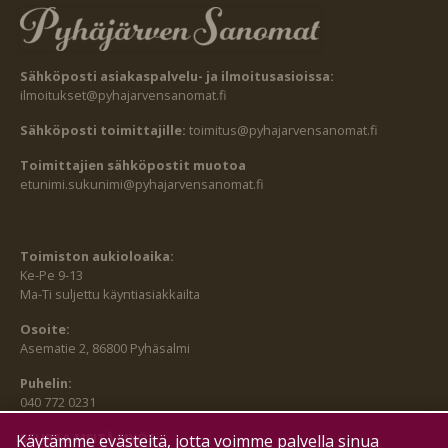
Sähköposti asiakaspalvelu- ja ilmoitusasioissa:
ilmoitukset@pyhajarvensanomat.fi
Sähköposti toimittajille:
toimitus@pyhajarvensanomat.fi
Toimittajien sähköpostit muotoa
etunimi.sukunimi@pyhajarvensanomat.fi
Toimiston aukioloaika:
Ke-Pe 9-13
Ma-Ti suljettu käyntiasiakkailta
Osoite:
Asematie 2, 86800 Pyhäsalmi
Puhelin:
040 772 0231
SEURAA MEITÄ MYÖS:
Käytämme evästeitä, jotta voimme palvella sinua