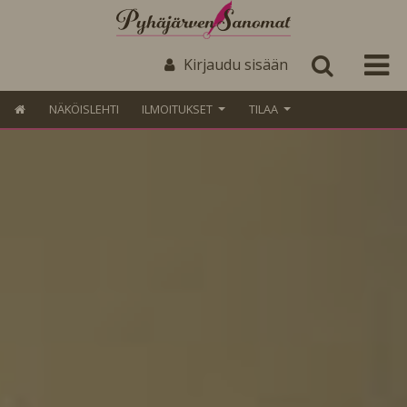
Kirjaudu sisään
NÄKÖISLEHTI
ILMOITUKSET
TILAA