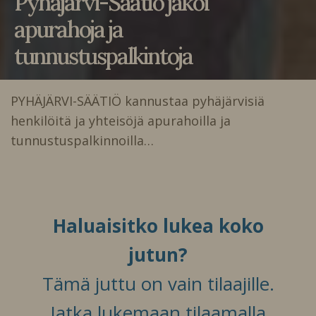
Pyhäjärvi-Säätiö jakoi
apurahoja ja
tunnustuspalkintoja
PYHÄJÄRVI-SÄÄTIÖ kannustaa pyhäjärvisiä
henkilöitä ja yhteisöjä apurahoilla ja
tunnustuspalkinnoilla…
Haluaisitko lukea koko
jutun?
Tämä juttu on vain tilaajille.
Jatka lukemaan tilaamalla