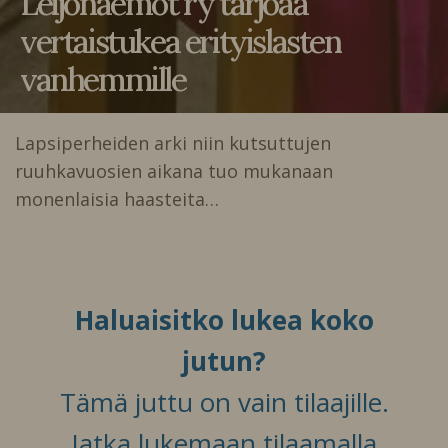
Leijonaemot ry tarjoaa
vertaistukea erityislasten
vanhemmille
Lapsiperheiden arki niin kutsuttujen
ruuhkavuosien aikana tuo mukanaan
monenlaisia haasteita…
Haluaisitko lukea koko
jutun?
Tämä juttu on vain tilaajille.
Jatka lukemaan tilaamalla