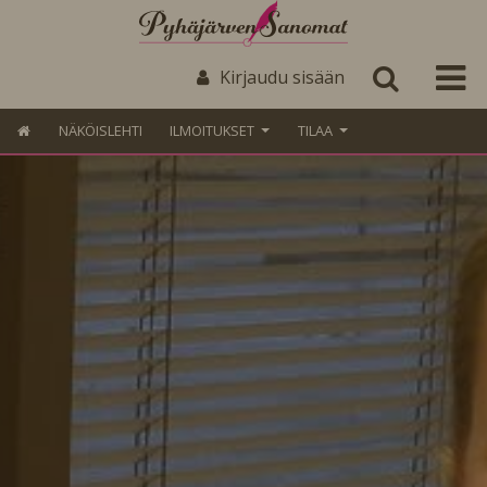
Kirjaudu sisään
NÄKÖISLEHTI
ILMOITUKSET
TILAA