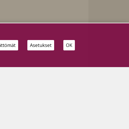
ättömät
Asetukset
OK
SEURAA MEITÄ MYÖS:
HALLITSE EVÄSTEITÄ