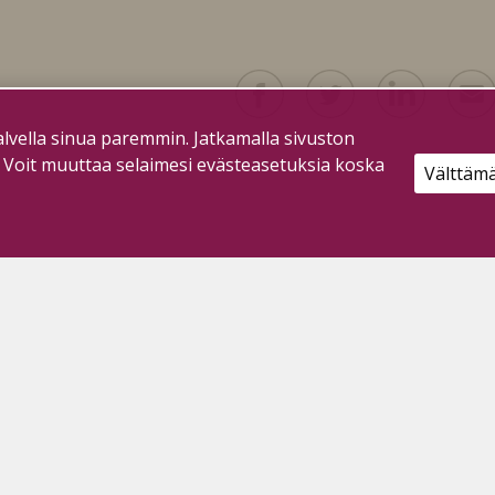
lvella sinua paremmin. Jatkamalla sivuston
. Voit muuttaa selaimesi evästeasetuksia koska
Välttäm
oimiston aukioloaika:
e-Pe 9-13