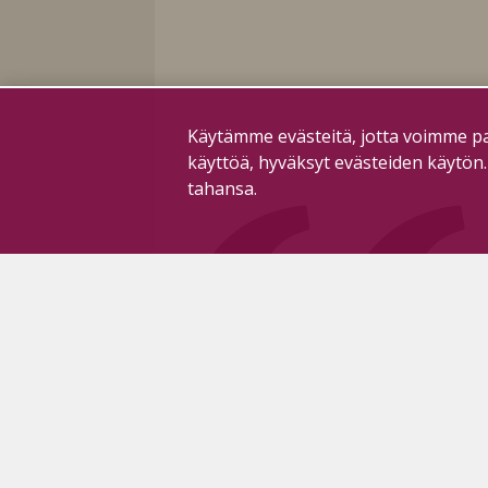
Käytämme evästeitä, jotta voimme pa
käyttöä, hyväksyt evästeiden käytön
tahansa.
Sähköposti asiakaspalvelu- ja
T
ilmoitusasioissa:
K