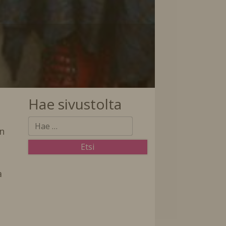
Hae sivustolta
n
n
a