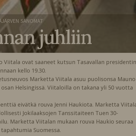
ÄJÄRVEN SANOMAT
nnan juhliin
no Viitala ovat saaneet kutsun Tasavallan presidenti
innaan kello 19.30.
petusneuvos Marketta Viitala asuu puolisonsa Mauno
a osan Helsingissä. Viitaloilla on takana yli 50 vuotta
enttiä eivätkä rouva Jenni Haukiota. Marketta Viital
dollisesti Jokilaaksojen Tanssitaiteen Tuen 30-
railu. Marketta Viitalan mukaan rouva Haukio seuraa
an tapahtumia Suomessa.